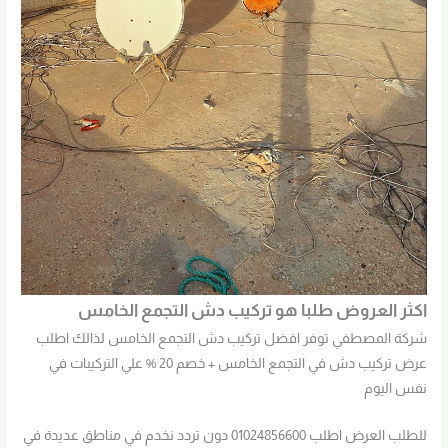
اكثر العروض طلبا هو تركيب دش التجمع الخامس
شركة المصطفي توفر افضل تركيب دش التجمع الخامس لذالك اطلب
عرض تركيب دش في التجمع الخامس + خصم 20 % علي التركيبات في
نفس اليوم
للطلب العرض اطلب 01024856600 دون تردد نخدم في مناطق عديدة في