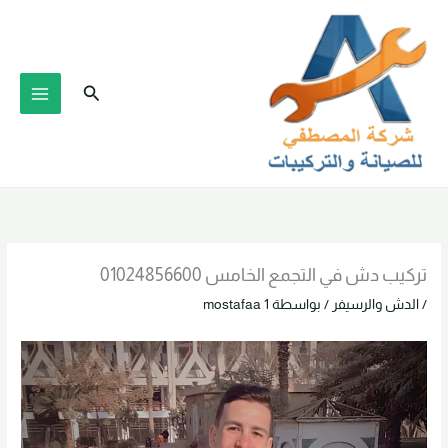
خطي
لى
لمحتوى
البحث
تركيب دش في التجمع الخامس 01024856600
/
الدش والرسيفر
/ بواسطة
mostafaa 1