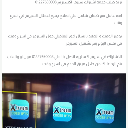
تريد طلب خدمة اشتراك سيرفر
اكستريم
01227650008
اهم عامل هو ضمان شامل علي اصلاح جميع اعطال السيرفر في اسرع
وقت
توفير الوقت و الجهد بارسال ادق التفاصلي حول السيرفر في اسرع وقت
في نفس اليوم يتم تشغيل السيرفر
للاشتراك في سيرفر اكستريم اتصل بنا علي 01227650008 فون او وتساب
يتم الرد عليك من خلال فريق الدعم في اسرع وقت