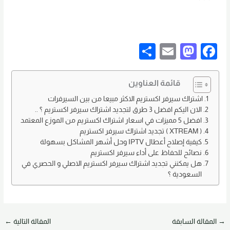
S
E
M
F
h
m
a
a
ar
ail
st
c
قائمة العناوين
e
o
e
اشتراك سيرفر اكستريم الاكثر مبيعا من بين السيرفرات
الان اليكم افضل 3 طرق لتجديد اشتراك سيرفر اكستريم ؟ ..
d
b
افضل 5 مميزات في اسعار اشتراك اكستريم من الموزع المعتمد
o
o
( XTREAM ) تجديد اشتراك سيرفر اكستريم
كيفية إصلاح أعطال IPTV وحل أشهر المشاكل بسهولة
n
o
نصائح للحفاظ على أداء سيرفر اكستريم
k
هل يمكنني تجديد اشتراك سيرفر اكستريم الاصلي و الحصري في
السعودية ؟
→
المقالة السابقة
المقالة التالية
←