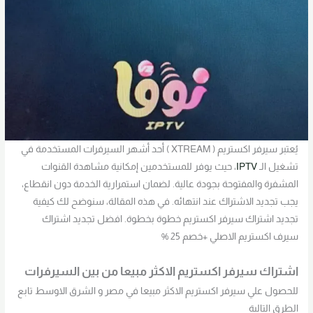
يُعتبر سيرفر اكستريم ( XTREAM ) أحد أشهر السيرفرات المستخدمة في
تشغيل الـ
IPTV
، حيث يوفر للمستخدمين إمكانية مشاهدة القنوات
المشفرة والمفتوحة بجودة عالية. لضمان استمرارية الخدمة دون انقطاع،
يجب تجديد الاشتراك عند انتهائه. في هذه المقالة، سنوضح لك كيفية
تجديد اشتراك سيرفر اكستريم خطوة بخطوة. افضل تجديد اشتراك
سيرف اكستريم الاصلي +خصم 25 %
اشتراك سيرفر اكستريم الاكثر مبيعا من بين السيرفرات
للحصول علي سيرفر اكستريم الاكثر مبيعا في مصر و الشرق الاوسط تابع
الطرق التالية