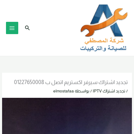
خطي
لى
لمحتوى
البحث
تجديد اشتراك سيرفر اكستريم اتصل ب 01227650008
/
تجديد اشتراك IPTV
/ بواسطة
elmostafaa