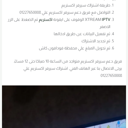
طريقة اشتراك سيرفر اكستريم
التواصل مع فريق دعم سيرفر اكستريم علي 01227650008
IPTV
XTREAM
الوقوف على ايقونة
اكستريم
ثم الضغط على الزر
الاصفر
ثم تفعيل البيانات عن طريق ادخالها
ثم تجديد الاشتراك
ثم تحويل المبلغ علي محفظة فودافون كاش
فريق دعم سيرفر اكستريم متواجد من الساعة 10 صباحًا حتى 12 مساءً.
يرجى الاتصال بنا عبر الهاتف الفني. اشتراك سيرفر اكستريم علي
01227650008